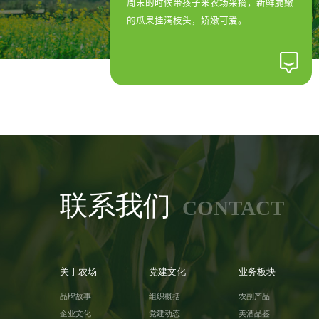
周末的时候带孩子来农场采摘，新鲜脆嫩
的瓜果挂满枝头，娇嫩可爱。
联系我们
CONTACT
关于农场
党建文化
业务板块
品牌故事
组织概括
农副产品
企业文化
党建动态
美酒品鉴