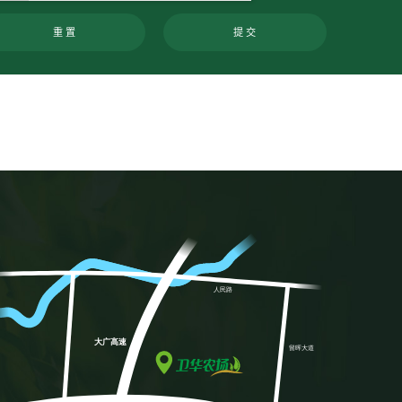
重 置
提 交