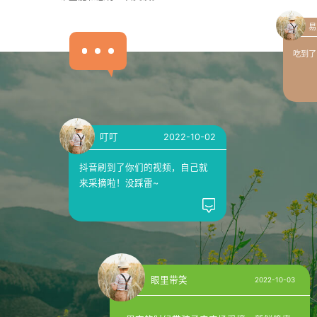
易
吃到了
叮叮
2022-10-02
抖音刷到了你们的视频，自己就
来采摘啦！没踩雷~
眼里带笑
2022-10-03